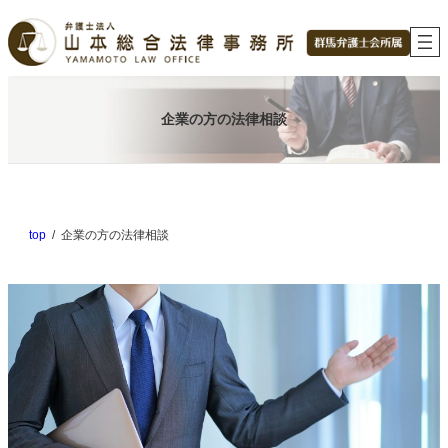
内
容
を
ス
キ
ッ
企業の方の法律相談
プ
top
企業の方の法律相談