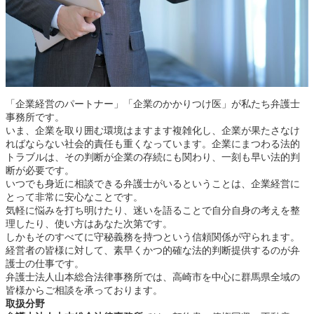
「企業経営のパートナー」「企業のかかりつけ医」が私たち弁護士
事務所です。
いま、企業を取り囲む環境はますます複雑化し、企業が果たさなけ
ればならない社会的責任も重くなっています。企業にまつわる法的
トラブルは、その判断が企業の存続にも関わり、一刻も早い法的判
断が必要です。
いつでも身近に相談できる弁護士がいるということは、企業経営に
とって非常に安心なことです。
気軽に悩みを打ち明けたり、迷いを語ることで自分自身の考えを整
理したり、使い方はあなた次第です。
しかもそのすべてに守秘義務を持つという信頼関係が守られます。
経営者の皆様に対して、素早くかつ的確な法的判断提供するのが弁
護士の仕事です。
弁護士法人山本総合法律事務所では、高崎市を中心に群馬県全域の
皆様からご相談を承っております。
取扱分野