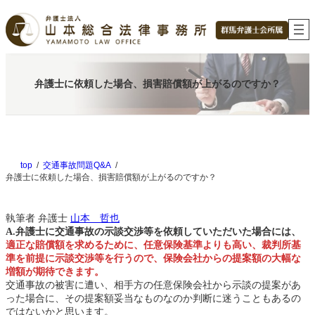
内
容
を
ス
キ
ッ
弁護士に依頼した場合、損害賠償額が上がるのですか？
プ
top
交通事故問題Q&A
弁護士に依頼した場合、損害賠償額が上がるのですか？
執筆者
弁護士
山本 哲也
A.弁護士に交通事故の示談交渉等を依頼していただいた場合には、
適正な賠償額を求めるために、任意保険基準よりも高い、裁判所基
準を前提に示談交渉等を行うので、保険会社からの提案額の大幅な
増額が期待できます。
交通事故の被害に遭い、相手方の任意保険会社から示談の提案があ
った場合に、その提案額妥当なものなのか判断に迷うこともあるの
ではないかと思います。