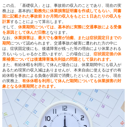
この点、「基礎収入」とは、事故前の収入のことであり、現在の実
務上は、基本的に
勤務先に休業損害証明書を作成してもらい、同書
面に記載された事故前３か月間の収入をもとに１日あたりの収入を
計算
することによって算出します。
そして、
休業期間については、基本的に実際に交通事故による受傷
を原因として休んだ日数
となります。
なお、
休業損害は、最大でも傷害が治癒、または症状固定日までの
期間
について認められます。交通事故の被害に遭われた方の中に
は、症状固定後にも、後遺障害が残った等の理由により休業される
方もいらっしゃるかと思いますが、この場合には、
症状固定後の休
業補償については後遺障害逸失利益の問題として扱われます。
また、有給休暇を利用して休んだ場合には、休業期間中にも収入が
あるため現実の収入減はありませんが、本来自由に使えるはずの有
給休暇を事故による負傷が原因で消費したといえることから、現在
の実務上、
有休休暇を利用して休んだ期間についても休業損害の対
象となる休業期間とされます。