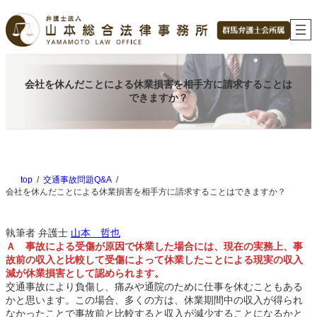
内
容
を
ス
キ
ッ
会社を休んだことによる休業損害を相手方に請求することは
プ
できますか？
top
交通事故問題Q&A
会社を休んだことによる休業損害を相手方に請求することはできますか？
執筆者
弁護士
山本 哲也
Ａ 事故による受傷が原因で休業した場合には、現在の実務上、事
故前の収入と比較して受傷によって休業したことによる現実の収入
減が休業損害として認められます。
交通事故により負傷し、痛みや通院のために仕事を休むこともある
かと思います。この場合、多くの方は、休業期間中の収入が得られ
なかったことで事故前と比較すると収入が減少することになるかと