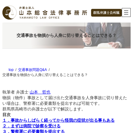
内
容
を
ス
キ
ッ
交通事故を物損から人身に切り替えることはできる？
プ
top
交通事故問題Q&A
交通事故を物損から人身に切り替えることはできる？
執筆者
弁護士
山本 哲也
物損（物件）事故として届け出た交通事故を人身事故に切り替えた
い場合は、警察署に必要書類を提出すれば可能です。
群馬県高崎市の弁護士が以下で解説します。
目次
１．事故からしばらく経ってから怪我の症状が出る事もある
２．まずは病院で診察を受ける
３．警察署に必要書類を提出する