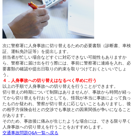
次に警察署に人身事故に切り替えるための必要書類（診断書、車検
証、運転免許証等）を提出します。
担当者が忙しい場合などすぐに対応できない可能性もありますか
ら、警察署に届け出を行う際には、事前に警察署に連絡を入れ、必
要書類の確認や提出日取りの約束を取りつけておくといいでしょ
う。
４．人身事故への切り替えはなるべく早めに行う
以上の手順で人身事故への切り替えを行うことができます。
切り替えの時期について制限はありませんが、事故から時間が経っ
てから切り替えを行おうとしても、怪我が本当に事故によって負っ
たものか疑われ、警察が切り替えに応じないこともありますし、後
の相手方保険会社との交渉でも事故との因果関係が争いになること
があります。
そのため、事故後に痛みが生じたような場合には、できる限り早く
人身事故への切り替えを行うことをおすすめします。
交通事故問題Q&A一覧へ戻る