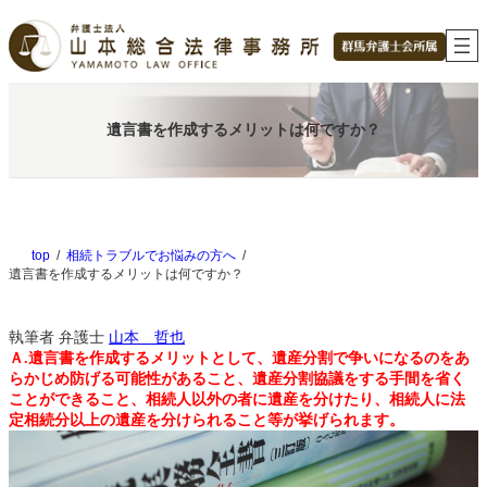
内
容
を
ス
キ
ッ
遺言書を作成するメリットは何ですか？
プ
top
相続トラブルでお悩みの方へ
遺言書を作成するメリットは何ですか？
執筆者
弁護士
山本 哲也
Ａ.遺言書を作成するメリットとして、遺産分割で争いになるのをあ
らかじめ防げる可能性があること、遺産分割協議をする手間を省く
ことができること、相続人以外の者に遺産を分けたり、相続人に法
定相続分以上の遺産を分けられること等が挙げられます。