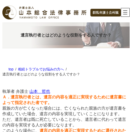
内
容
を
ス
キ
ッ
遺言執行者とはどのような役割をする人ですか？
プ
top
相続トラブルでお悩みの方へ
遺言執行者とはどのような役割をする人ですか？
執筆者
弁護士
山本 哲也
Ａ．遺言執行者とは、遺言の内容を適正に実現するために遺言書に
よって指定された者です。
親族の方が亡くなった場合には、亡くなられた親族の方が遺言書を
作成していた場合、遺言の内容を実現していくことになります。
ただ、遺言者は既に死亡していることから、遺言者に代わって遺言
の内容を実現する人が必要になります。
このような場合に、
遺言の内容を適正に実現するために選任された