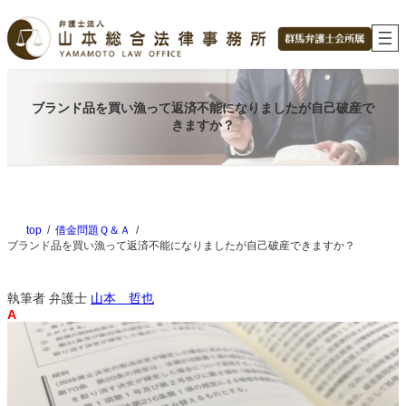
内
容
を
ス
キ
ッ
ブランド品を買い漁って返済不能になりましたが自己破産で
プ
きますか？
top
借金問題Ｑ＆Ａ
ブランド品を買い漁って返済不能になりましたが自己破産できますか？
執筆者
弁護士
山本 哲也
A