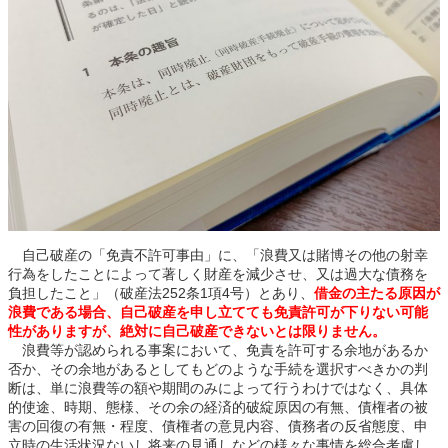
自己破産の「免責不許可事由」に、「浪費又は賭博その他の射幸
行為をしたことによって著しく財産を減少させ、又は過大な債務を
負担したこと」（破産法252条1項4号）とあり、
借金の主たる原因が
浪費である場合、自己破産を申し立てても免責許可が下りない可能
性がありますが、絶対に自己破産できないとは限りません。
浪費等が認められる事案において、免責を許可する余地があるか
否か、その余地があるとしてもどのような手続を選択すべきかの判
断は、単に浪費等の額や期間のみによって行うわけではなく、具体
的使途、時期、態様、その余の経済的破綻原因の有無、債権者の被
害の回復の有無・程度、債権者の意見内容、債務者の反省態度、申
立時の生活状況ないし将来の見通しなどの様々な事情を総合考慮し