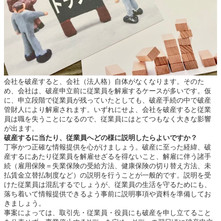
会社を破産すると、会社（法人格）自体がなくなります。そのた
め、会社は、破産申立前に従業員を解雇するケースが多いです。仮
に、申立段階で従業員が残っていたとしても、破産手続の中で破産
管財人により解雇されます。いずれにせよ、会社を破産すると従業
員は職を失うことになるので、従業員にはとてつもなく大きな影響
が出ます。
破産するに当たり、従業員へどの様に説明したらよいですか？
丁寧かつ正確な情報提供を心がけましょう。破産に至った経緯、破
産するにあたり従業員を解雇せざるを得ないこと、解雇に伴う諸手
続（雇用保険＝失業保険の受給方法、健康保険の切り替え方法、未
払賃金立替払制度など）の説明を行うことが一般的です。説明を受
けた従業員は混乱するでしょうが、従業員の生活を守るためにも、
落ち着いて情報提供できるよう事前に説明事項や資料を準備してお
きましょう。
事案によっては、取引先・従業員・役員にも破産を申し立てること