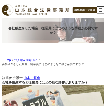
内
容
を
ス
キ
ッ
会社破産をした場合、従業員にはどのような手続が必要です
プ
か？
top
法人破産問題Q&A
会社破産をした場合、従業員にはどのような手続が必要ですか？
執筆者
弁護士
山本 哲也
会社を破産すると従業員にはどの様な影響がありますか？