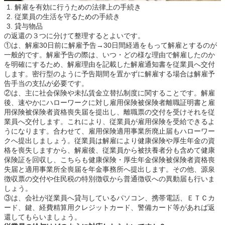
解雇を有効に行うための法律上の手続き
従業員の生活を守るための手続き
貸与物品
の返還の３つに分けて整理するとよいです。
①は、解雇30日前に解雇予告→30日間経過をもって解雇とするのが
一般的です。解雇予告の際は、いつ・どの様な理由で解雇したのか
を明確にするため、解雇理由を記載した解雇通知書を従業員へ交付
します。密行型のように予告期間を置かずに解雇する場合は解雇予
告手当の支払が必要です。
②は、主に社会保険や未払賃金立替払制度に関することです。解雇
後、速やかにハローワークに対し雇用保険被保険者離職証明書と雇
用保険被保険者資格喪失届を提出し、離職票の交付を受けそれを従
業員へ交付します。これにより、従業員が雇用保険を受給できるよ
うになります。合わせて、雇用保険適用事業所廃止届もハローワー
クへ提出しましょう。従業員は解雇により健康保険や厚生年金の資
格を喪失しますから、解雇後、従業員から被扶養者分も含めて健康
保険証を回収し、こちらも健康保険・厚生年金保険被保険者資格喪
失届と適用事業所全喪届を年金事務所へ提出します。その他、源泉
徴収票の交付や住民税の特別徴収から普通徴収への異動届も行いま
しょう。
③は、会社が従業員へ貸与しているパソコン、携帯電話、ＥＴＣカ
ード、鍵、経費精算用クレジットカード、警備カード等があれば返
還してもらいましょう。