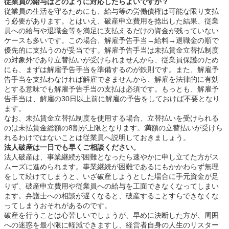
従業員の給与はどのように対応したらよいですか？
従業員の生活を守るためにも、給与等の労働債権は可能な限り支払
う必要があります。とはいえ、破産申立費用を捻出した結果、従業
員への給与や退職金等を満足に支払えるだけの資金が残っていない
ケースも多いです。この場合、解雇予告手当→給料→退職金の順で
優先的に支払うのが妥当です。解雇予告手当は未払賃金立替払制度
の対象外であり立替払いが受けられませんから、従業員保護のため
にも、まずは解雇予告手当を準備するのが鉄則です。また、解雇予
告手当を支払わなければ解雇できませんから、解雇を法律的に有効
とする意味でも解雇予告手当の支払は必須です。もっとも、解雇予
告手当は、解雇の30日以上前に解雇の予告をしておけば不要となり
ます。
なお、未払賃金立替払制度を使用する場合、立替払いを受けられる
のは未払賃金総額の8割が上限となります。満額の立替払いが受けら
れるわけではないことは従業員へ説明しておきましょう。
法人破産は一日でも早くご相談ください。
法人破産は、事業継続が困難となったら速やかに申し立てた方がス
ムーズに進められます。事業継続が困難であるにもかかわらず無理
をして続けてしまうと、いざ破産しようとした場合に手元資金が足
りず、破産申立費用や従業員への給与を工面できなくなってしまい
ます。弁護士への相談が遅くなると、破産することすらできなくな
ってしまうおそれがあるのです。
破産を行うことは心苦しいでしょうが、早めに決断した方が、周囲
への迷惑を最小限に軽減できますし、経営者自身の人生のリスター