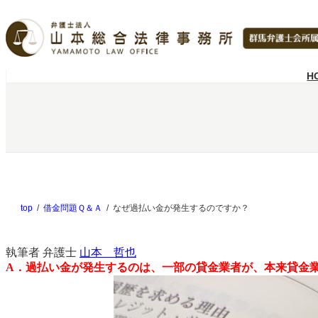
内
容
を
ス
キ
H
ッ
プ
top
借金問題Ｑ＆Ａ
なぜ過払い金が発生するのですか？
執筆者
弁護士
山本 哲也
A．過払い金が発生するのは、一部の貸金業者が、本来貸金