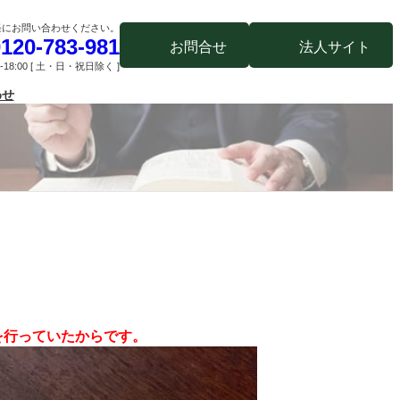
軽にお問い合わせください。
120-783-981
業務内容
事務所紹介
弁護士紹介
弁護士費用
アクセス
お問い合わせ
お問合せ
法人サイト
-18:00 [ 土・日・祝日除く ]
わせ
を行っていたからです。