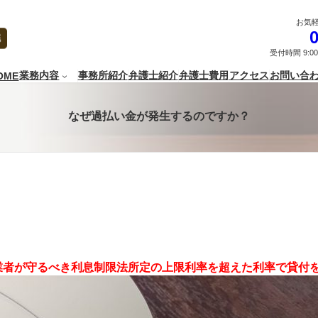
お気
0
HOME
受付時間 9:00
業務内容
事務所紹介
弁護士紹介
弁護士費用
アクセス
お問い合
OME
なぜ過払い金が発生するのですか？
業者が守るべき利息制限法所定の上限利率を超えた利率で貸付