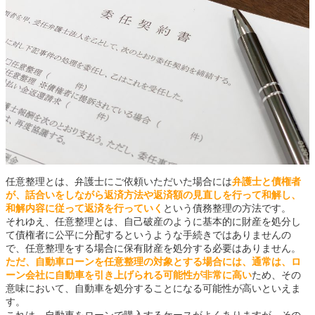
任意整理とは、弁護士にご依頼いただいた場合には
弁護士と債権者
が、話合いをしながら返済方法や返済額の見直しを行って和解し、
和解内容に従って返済を行っていく
という債務整理の方法です。
それゆえ、任意整理とは、自己破産のように基本的に財産を処分し
て債権者に公平に分配するというような手続きではありませんの
で、任意整理をする場合に保有財産を処分する必要はありません。
ただ、自動車ローンを任意整理の対象とする場合には、通常は、ロ
ーン会社に自動車を引き上げられる可能性が非常に高い
ため、その
意味において、自動車を処分することになる可能性が高いといえま
す。
これは、自動車をローンで購入するケースがよくありますが、その