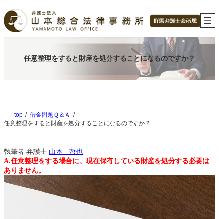
内
容
を
ス
キ
ッ
任意整理をすると財産を処分することになるのですか？
プ
top
借金問題Ｑ＆Ａ
任意整理をすると財産を処分することになるのですか？
執筆者
弁護士
山本 哲也
A.任意整理をする場合に、現在保有している財産を処分する必要は
ありません。