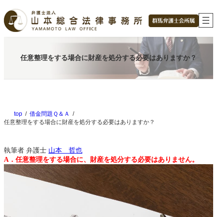
内
容
を
ス
キ
ッ
任意整理をする場合に財産を処分する必要はありますか？
プ
top
借金問題Ｑ＆Ａ
任意整理をする場合に財産を処分する必要はありますか？
執筆者
弁護士
山本 哲也
A．任意整理をする場合に、財産を処分する必要はありません。