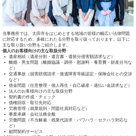
当事務所では、太田市をはじめとする地域の皆様の幅広い法律問題
に対応するため、多岐にわたる分野を取り扱っております。以下に
主な取り扱い分野をご紹介します。
個人のお客様向けの主な取扱分野
遺産相続（遺産分割・遺言書・遺留分侵害額請求など）
離婚・男女問題（離婚協議・調停・慰謝料・養育費・財産分与な
ど）
交通事故（損害賠償請求・後遺障害等級認定・保険会社との交渉
など）
借金問題（任意整理・個人再生・自己破産・過払い金請求など）
法人のお客様向けの主な取扱分野
契約書の作成・チェック
債権回収・取引先対応
労務管理（就業規則・問題社員対応など）
事業承継・会社法務全般
労働問題（不当解雇・残業代請求・パワハラ・セクハラ対応な
ど）
顧問契約サービス