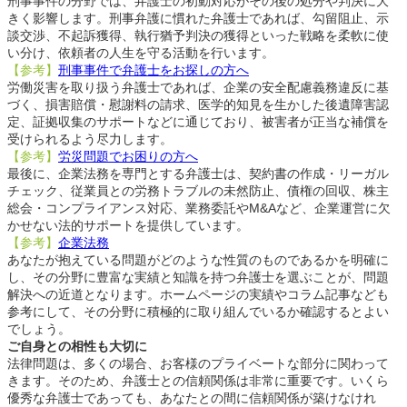
刑事事件の分野では、弁護士の初動対応がその後の処分や判決に大
きく影響します。刑事弁護に慣れた弁護士であれば、勾留阻止、示
談交渉、不起訴獲得、執行猶予判決の獲得といった戦略を柔軟に使
い分け、依頼者の人生を守る活動を行います。
【参考】
刑事事件で弁護士をお探しの方へ
労働災害を取り扱う弁護士であれば、企業の安全配慮義務違反に基
づく、損害賠償・慰謝料の請求、医学的知見を生かした後遺障害認
定、証拠収集のサポートなどに通じており、被害者が正当な補償を
受けられるよう尽力します。
【参考】
労災問題でお困りの方へ
最後に、企業法務を専門とする弁護士は、契約書の作成・リーガル
チェック、従業員との労務トラブルの未然防止、債権の回収、株主
総会・コンプライアンス対応、業務委託やM&Aなど、企業運営に欠
かせない法的サポートを提供しています。
【参考】
企業法務
あなたが抱えている問題がどのような性質のものであるかを明確に
し、その分野に豊富な実績と知識を持つ弁護士を選ぶことが、問題
解決への近道となります。ホームページの実績やコラム記事なども
参考にして、その分野に積極的に取り組んでいるか確認するとよい
でしょう。
ご自身との相性も大切に
法律問題は、多くの場合、お客様のプライベートな部分に関わって
きます。そのため、弁護士との信頼関係は非常に重要です。いくら
優秀な弁護士であっても、あなたとの間に信頼関係が築けなけれ