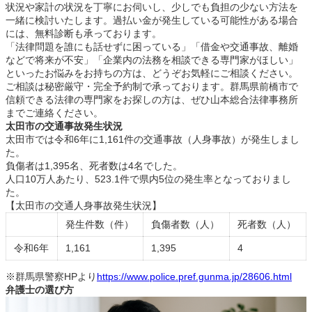
状況や家計の状況を丁寧にお伺いし、少しでも負担の少ない方法を
一緒に検討いたします。過払い金が発生している可能性がある場合
には、無料診断も承っております。
「法律問題を誰にも話せずに困っている」「借金や交通事故、離婚
などで将来が不安」「企業内の法務を相談できる専門家がほしい」
といったお悩みをお持ちの方は、どうぞお気軽にご相談ください。
ご相談は秘密厳守・完全予約制で承っております。群馬県前橋市で
信頼できる法律の専門家をお探しの方は、ぜひ山本総合法律事務所
までご連絡ください。
太田市の交通事故発生状況
太田市では令和6年に1,161件の交通事故（人身事故）が発生しまし
た。
負傷者は1,395名、死者数は4名でした。
人口10万人あたり、523.1件で県内5位の発生率となっておりまし
た。
【太田市の交通人身事故発生状況】
発生件数（件）
負傷者数（人）
死者数（人）
令和6年
1,161
1,395
4
※群馬県警察HPより
https://www.police.pref.gunma.jp/28606.html
弁護士の選び方