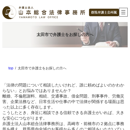
内
容
を
ス
キ
ッ
太田市で弁護士をお探しの方へ
プ
top
太田市で弁護士をお探しの方へ
「法律の問題について相談したいけれど、誰に頼めばよいのかわか
らない」とお悩みではありませんか？
離婚、不倫慰謝料、相続、交通事故、借金問題、刑事事件、労働災
害、企業法務など、日常生活や仕事の中で法律が関係する場面は思
った以上に多く存在します。
こうしたとき、身近に相談できる信頼できる弁護士がいれば、大き
な安心につながります。
弁護士法人山本総合法律事務所は、高崎市・前橋市の２拠点に事務
所を構え、群馬県内全域のお客様から多くのご相談をいただいてい