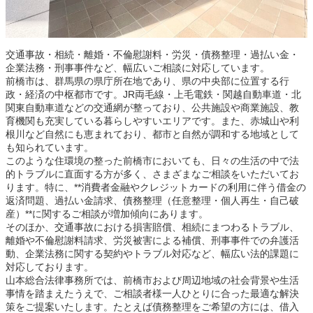
交通事故・相続・離婚・不倫慰謝料・労災・債務整理・過払い金・
企業法務・刑事事件など、幅広いご相談に対応しています。
前橋市は、群馬県の県庁所在地であり、県の中央部に位置する行
政・経済の中枢都市です。JR両毛線・上毛電鉄・関越自動車道・北
関東自動車道などの交通網が整っており、公共施設や商業施設、教
育機関も充実している暮らしやすいエリアです。また、赤城山や利
根川など自然にも恵まれており、都市と自然が調和する地域として
も知られています。
このような住環境の整った前橋市においても、日々の生活の中で法
的トラブルに直面する方が多く、さまざまなご相談をいただいてお
ります。特に、**消費者金融やクレジットカードの利用に伴う借金の
返済問題、過払い金請求、債務整理（任意整理・個人再生・自己破
産）**に関するご相談が増加傾向にあります。
そのほか、交通事故における損害賠償、相続にまつわるトラブル、
離婚や不倫慰謝料請求、労災被害による補償、刑事事件での弁護活
動、企業法務に関する契約やトラブル対応など、幅広い法的課題に
対応しております。
山本総合法律事務所では、前橋市および周辺地域の社会背景や生活
事情を踏まえたうえで、ご相談者様一人ひとりに合った最適な解決
策をご提案いたします。たとえば債務整理をご希望の方には、借入