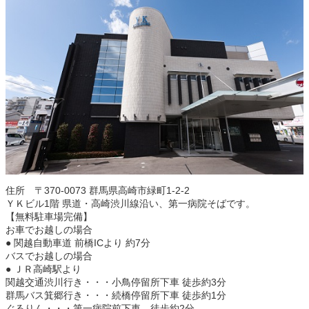
住所 〒370-0073 群馬県高崎市緑町1-2-2
ＹＫビル1階 県道・高崎渋川線沿い、第一病院そばです。
【無料駐車場完備】
お車でお越しの場合
● 関越自動車道 前橋ICより 約7分
バスでお越しの場合
● ＪＲ高崎駅より
関越交通渋川行き・・・小鳥停留所下車 徒歩約3分
群馬バス箕郷行き・・・続橋停留所下車 徒歩約1分
ぐるりん・・・第一病院前下車 徒歩約2分