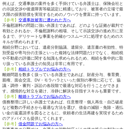
例えば、交通事故の案件を多く手掛けている弁護士は、保険会社と
の示談交渉や後遺障害等級認定に精通しており、被害者の立場で最
大限の損害賠償を実現するためのノウハウを豊富に持っています。
【参考】
交通事故被害に遭われた方へ
不倫慰謝料の問題に強い弁護士であれば、どのような証拠が裁判で
有効とされるか、不倫慰謝料の相場、そして示談交渉の進め方に至
るまで、デリケートな事案を的確かつスムーズに処理するためのス
キルが求められます。
相続分野においては、遺産分割協議、遺留分、遺言書の有効性、特
別受益や寄与分の主張といった複雑な法律問題だけでなく、相続税
や不動産の評価に関する知識も求められるため、相続を集中的に取
り扱っている弁護士の知見は非常に有用です。
【参考】
相続トラブルでお悩みの方へ
離婚問題を数多く扱っている弁護士であれば、財産分与、養育費、
親権、面会交流、DV・モラハラといった個別の事情に応じて、協
議・調停・審判・訴訟の各段階で最適な対応を行うことができま
す。感情的な対立を避け、冷静に解決を目指すスキルも重要です。
【参考】
離婚トラブルでお悩みの方へ
債務整理に詳しい弁護士であれば、任意整理・個人再生・自己破産
など複数の手続きから最適な方法を選び、借金の減額・免除・過払
い金の返還請求を図るとともに、依頼者の生活再建を実現するため
のアドバイスも提供してくれます。
【参考】
借金問題でお悩みの方へ